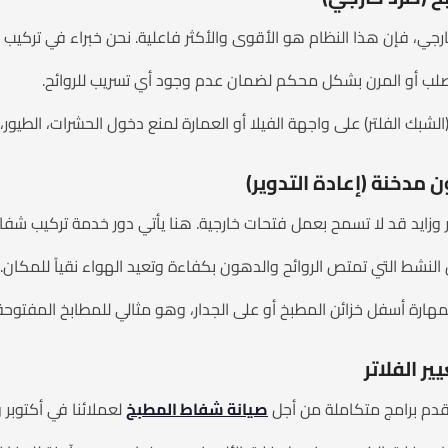
ي، فإن هذا النظام هو الأقوى والأكثر فاعلية. نحن خبراء في تركيب 
صلب أو المرن بشكل محكم لضمان عدم وجود أي تسريب للروائح.
لشبك الفلتر) على واجهة الفيلا أو العمارة لمنع دخول الحشرات، الطيور، أ
 وزايد قد لا تسمح بعمل فتحات خارجية. هنا يأتي دور خدمة تركيب شفا
 النشط التي تمتص الروائح والدهون بكفاءة وتعيد الهواء نقياً للمكان.
هارة أسفل خزائن المطبخ أو على الجدار، وهو مثالي للمطابخ المفتوحة (
 نقدم برامج متكاملة من أجل
صيانة شفاط المطبخ
لعملائنا في أكتوبر وز