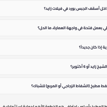
ل أسقف الجبس بورد في فيلات زايد؟
لي بعمل فتحة في واجهة العمارة، ما الحل؟
إذا كان جديداً؟
د أو 6 أكتوبر؟
 مطبخ (الشفاط الزجاجي أو المربع) للشباك؟
اط المطبخ بأسلوب احترافي هو الخطوة الأهم لحماية استثمارك في