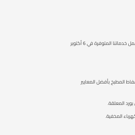
نحن لا نقدم مجرد خدمة عابرة، بل نوفر باقة متكاملة تغطي كافة متطلبات مطبخك من الألف إلى الياء. تشمل خدماتنا المتوفرة في 6 أكتوبر
اط المطبخ بأفضل المعايير
بورد المعلقة.
هرباء المخفية.