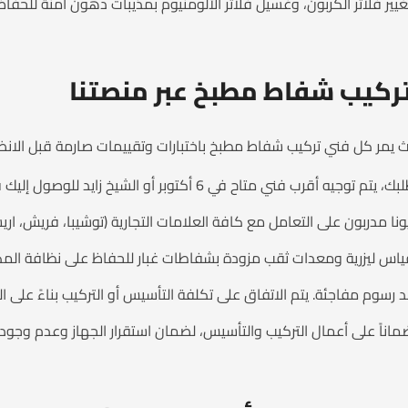
ير فلاتر الكربون، وغسيل فلاتر الألومنيوم بمذيبات دهون آمنة للحفا
ركيب شفاط مطبخ عبر منصتنا
يث يمر كل فني تركيب شفاط مطبخ باختبارات وتقييمات صارمة قبل الانضمام
 أقرب فني متاح في 6 أكتوبر أو الشيخ زايد للوصول إليك في أسرع وقت.
نا مدربون على التعامل مع كافة العلامات التجارية (توشيبا، فريش، اريست
س ليزرية ومعدات ثقب مزودة بشفاطات غبار للحفاظ على نظافة المكان
د رسوم مفاجئة. يتم الاتفاق على تكلفة التأسيس أو التركيب بناءً على ا
اناً على أعمال التركيب والتأسيس، لضمان استقرار الجهاز وعدم وجود 