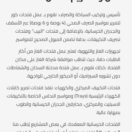
تأسيس وتركيب السباكة والصرف: نقوم بـ عمل فتحات كور
لتمرير مواسير الصرف الصحي (4 بوصة و 6 بوصة) عبر الأسقف
والجدران الخرسانية، بالإضافة إلى فتحات "البيب" وفتحات
تصريف التكييفات، بدقة تضمن الميول الصحيح للمواسير.
تجهيزات الغاز والتهوية: تعتبر عمل فتحات الغاز من أكثر
الطلبات دقة، حيث تتطلب موافقة شركة الغاز على مكان
الفتحة. كذلك نقوم بـ عمل فتحة مدخنة السخان والشفاطات
دون تشويه السيراميك أو الديكور الخارجي للواجهة.
فتحات التكييف المركزي والكهرباء: ننفذ فتحات تمرير كابلات
الكهرباء الرئيسية (Trays) ومواسير النحاس الخاصة بالتكييفات
الاسبليت والمركزي، مخترقين الجدران الخرسانية والطوب
بمهارة عالية.
الفتحات الخرسانية المعقدة: في بعض المشاريع يُطلب منا