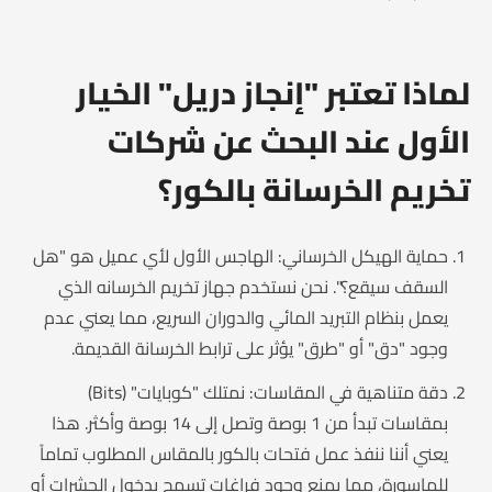
لماذا تعتبر "إنجاز دريل" الخيار
الأول عند البحث عن شركات
تخريم الخرسانة بالكور؟
حماية الهيكل الخرساني: الهاجس الأول لأي عميل هو "هل
السقف سيقع؟". نحن نستخدم جهاز تخريم الخرسانه الذي
يعمل بنظام التبريد المائي والدوران السريع، مما يعني عدم
وجود "دق" أو "طرق" يؤثر على ترابط الخرسانة القديمة.
دقة متناهية في المقاسات: نمتلك "كوبايات" (Bits)
بمقاسات تبدأ من 1 بوصة وتصل إلى 14 بوصة وأكثر. هذا
يعني أننا ننفذ عمل فتحات بالكور بالمقاس المطلوب تماماً
للماسورة، مما يمنع وجود فراغات تسمح بدخول الحشرات أو