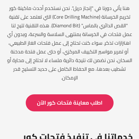
هنا يأتي دورنا في "إنجاز دريل". نحن نستخدم أحدث ماكينة كور
تخريم الخرسانة (Core Drilling Machine) التي تعتمد على تقنية
"القص الدائري بالماس" (Diamond Bit). هذه التقنية تتيح لنا
عمل فتحات في الخرسانة بمنتهى السلاسة والسرعة، وبدون أي
اهتزازات تذكر. سواء كنت تحتاج إلى عمل فتحات الغاز الطبيعي،
أو تمرير مواسير التكييف المركزي، أو حتى عمل فتحة مدخنة
السخان، نحن نضمن لك نتيجة دائرية ملساء لا تحتاج إلى محارة أو
تشطيب بعدها، مع الحفاظ الكامل على حديد التسليح قدر
الإمكان.
اطلب معاينة فتحات كور الآن
خدماتنا في تنفيذ فتحات كور